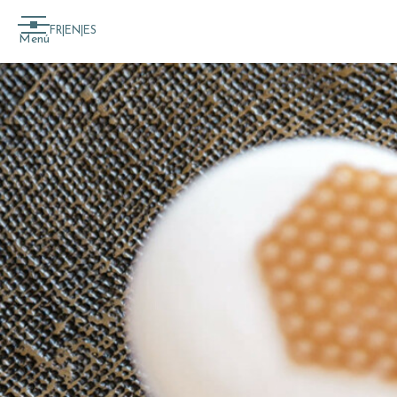
FR
|
EN
|
ES
Menú