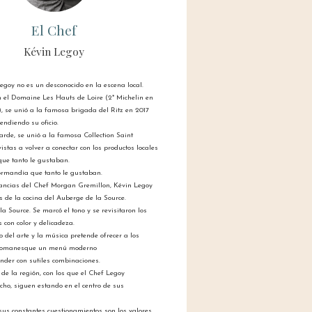
El Chef
Kévin Legoy
egoy no es un desconocido en la escena local.
en el Domaine Les Hauts de Loire (2* Michelin en
 se unió a la famosa brigada del Ritz en 2017
endiendo su oficio.
rde, se unió a la famosa Collection Saint
vistas a volver a conectar con los productos locales
ue tanto le gustaban.
ormandía que tanto le gustaban.
ancias del Chef Morgan Gremillon, Kévin Legoy
s de la cocina del Auberge de la Source.
a Source. Se marcó el tono y se revisitaron los
 con color y delicadeza.
 del arte y la música pretende ofrecer a los
 Romanesque un menú moderno
ender con sutiles combinaciones.
 de la región, con los que el Chef Legoy
ho, siguen estando en el centro de sus
sus constantes cuestionamientos son los valores