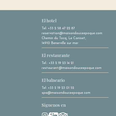
El hotel
Tel: +33 2 58 47 22 87
reservation@maisondouceepoque.com
Chemin du Tocq, Le Caniset,
14910 Benerville sur mer
El restaurante
Tel.: +33 2 19 23 14 21
restaurant@maisondouceepoque.com
El balneario
Tel: +33 2 19 23 01 52
spa@maisondouceepoque.com
Síguenos en