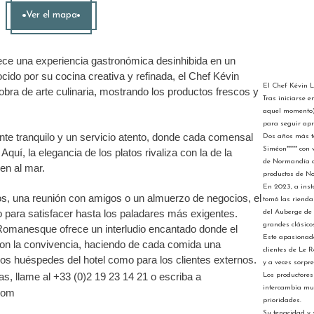
Ver el mapa
ce una experiencia gastronómica desinhibida en un
cido por su cocina creativa y refinada, el Chef Kévin
El Chef Kévin L
obra de arte culinaria, mostrando los productos frescos y
Tras iniciarse 
aquel momento),
para seguir apr
e tranquilo y un servicio atento, donde cada comensal
Dos años más ta
Siméon***** con 
quí, la elegancia de los platos rivaliza con la de la
de Normandía q
en al mar.
productos de N
En 2023, a inst
s, una reunión con amigos o un almuerzo de negocios, el
tomó las rienda
 para satisfacer hasta los paladares más exigentes.
del Auberge de l
grandes clásicos
Romanesque ofrece un interludio encantado donde el
Este apasionado
con la convivencia, haciendo de cada comida una
clientes de Le
os huéspedes del hotel como para los clientes externos.
y a veces sorpr
, llame al +33 (0)2 19 23 14 21 o escriba a
Los productores
intercambia muc
com
prioridades.
Su tenacidad y 