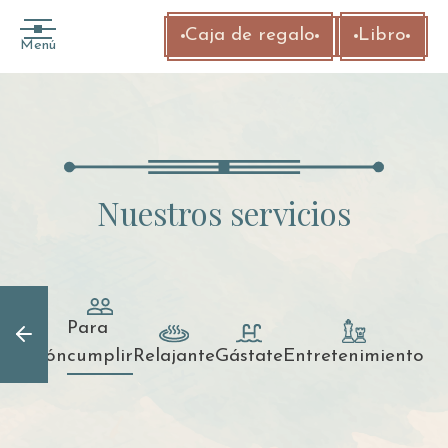
Caja de regalo
Libro
Menú
Nuestros servicios
Para
stación
cumplir
Relajante
Gástate
Entretenimiento